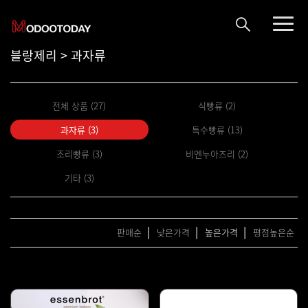
블랑제리 > 과자류
전체 상품 (27)
식빵류 (2)
과자류 (3)
특수빵류 (13)
조리빵류 (3)
비엔누아즈리 (2)
기타 (3)
|
|
|
판매순
낮은가격
높은가격
평점높은순