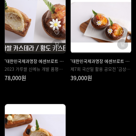
'대한민국제과명장 에센브로트 안갑수 셰프' 만들기 쉽고 건강하게 쌀카스테라 2종 클래스
'대한민국제과명장 에센브로트 안갑수 셰프' 가성비 갑 겉바속촉한 황도카스테라
2023 가루쌀 신메뉴 개발 품평회 '장관상' 수상한 '배쌀카스테라' | 제 7회 국산밀 활용 공모전 금상 레시피를 응용한 '황도카스테라'
제7회 국산밀 활용 공모전 '금상' 레시피를 응용한 황도카스테라
78,000원
39,000원