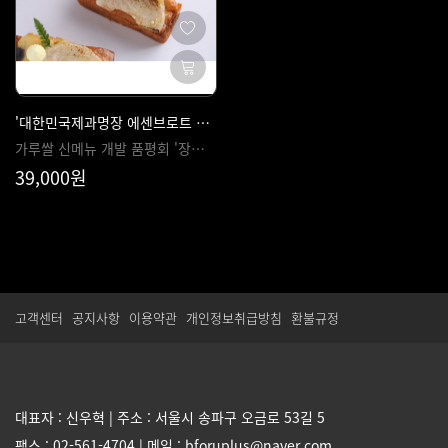
'대한민국제과명장 에센브로트 안갑수셰프' 농림수산식품부 '장관상' 배쌀카스테라
가루쌀 신메뉴 개발 품평회 '장관상' 배쌀카스테라 레시피 공개
39,000원
고객센터
공지사항
이용약관
개인정보취급방침
환불규정
대표자 : 신우혁 | 주소 : 서울시 송파구 오금로 53길 5
팩스 : 02-561-4704 | 메일 : bforuplus@naver.com