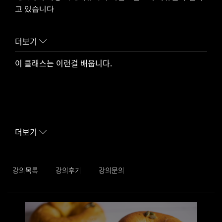
고 있습니다
더보기
이력
2017 나카무라아카데미 상급수료
이 클래스는 이런걸 배웁니다.
2015-2022년 슈크레사범과정까지 마스터
2017 spc 프랑스정통빵 수료
2022 inbp 프랑스빵 마스터클래스 수료
2020-23 동경제과학교 연수2회
일본과자학교연수
베이킹 놀이터 베이킹클래스운영
더보기
강의목록
강의후기
강의문의
베이글반죽에 단호박을넣어만들고 속에는 단팥과 크림치즈를 넣어
성형하는방법을 알려드려요