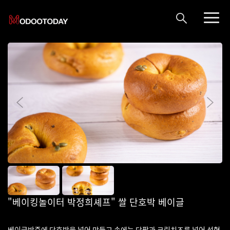
"베이킹놀이터 박정희셰프" 쌀 단호박 베이글
베이글반죽에 단호박을 넣어 만들고 속에는 단팥과 크림치즈를 넣어 성형