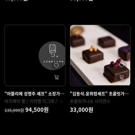
"아뜰리에 성명주 셰프" 소장가치 5강의 모음
"김동석.윤희령셰프" 초콜릿가나슈 사이언스
라즈베리 볼 / 카라멜 티그레 / 흑임자 티그레 / 초코볼 / 유자 피스타치에
초콜릿가나슈 사이언스
94,500원
33,000원
135,000원