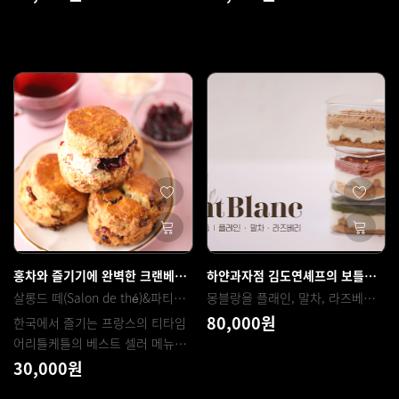
홍차와 즐기기에 완벽한 크랜베리 스콘과 히비스커스 베리잼
하얀과자점 김도연셰프의 보틀몽블랑 3종 플래인,말차,라즈베리 (글루텐프리)
살롱드 떼(Salon de thé)&파티스리(Pâtisserie) 어리틀케틀
몽블랑을 플래인, 말차, 라즈베리 세가지 맛, 보틀을 이용해 작업은 간편화, 대량생산 OK
80,000원
한국에서 즐기는 프랑스의 티타임
어리틀케틀의 베스트 셀러 메뉴를 만나보세요 :)
30,000원