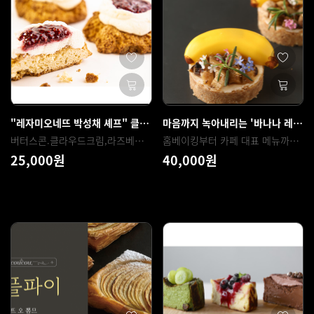
"레자미오네뜨 박성채 셰프" 클라우드 스콘
마음까지 녹아내리는 '바나나 레어치즈 타르트'
버터스콘.클라우드크림,라즈베리쨈이 조화롭게 어우러진 클라우드 스콘
홈베이킹부터 카페 대표 메뉴까지! 사계절 내내 사랑받는 디저트 '바나나 레어치즈 타르트'
25,000원
40,000원