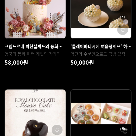
크렘드르네 박현실셰프의 동화를 담은 베아트릭스 파미에 디자인 케이크
‘클레어파티시에 여윤형셰프’ 하루종일 바삭한 파블로바 ‘프레시’
영국의 동화 피터 래빗의 작가인 베아트릭스 포터의 작품에서 영감을 받아 디자인된, 가을에 어울리는 베아트릭스 파미에 케이크를 제작하는 클래스 특별한 순간에 사용되는 디자인케이크를 제누아즈와 가나슈를 사용하여 튼튼하게 샌딩하는 팁과 데코케이크에 활용되는 조색, 터치, 식용프린팅, 프리저브드플라워 활용 데코등의 기법을 활용하여 케이크를 완성해보는 클래스입니다. (영어: Beatrix Potter, 영국의 아동문학 작가이자 일러스트 작가, 1866년 7월 28일 ~ 1943년 12월 22일)
약간의 수분만으로도 금방 끈적해져버리는 머랭. 간단한 방법으로 하루종일 바삭함을 유지하는 머랭 만드는법, 허브의 향과 색을 그대로 뽑아낸 크림 만드는법, 과육이 그대로 살아있는 콤포트 만드는 법 등 모든 노하우를 담았습니다. 책구매는 아래 '재료구매'버튼 클릭
58,000원
50,000원