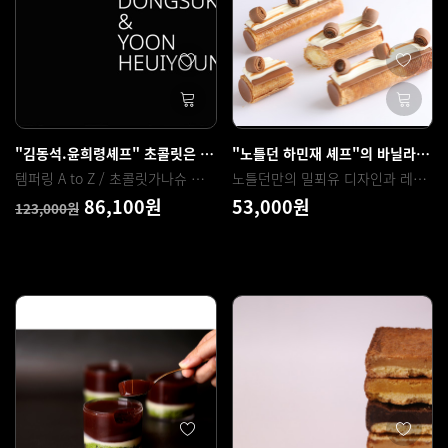
"김동석.윤희령셰프" 초콜릿은 4강의로 끝낸다.
"노틀던 하민재 셰프"의 바닐라 카라멜 밀푀유
템퍼링 A to Z / 초콜릿가나슈 사이언스 / 초콜릿 데코레이션 / 초콜릿 소형 공예
노틀던만의 밀푀유 디자인과 레시피
86,100원
53,000원
123,000원