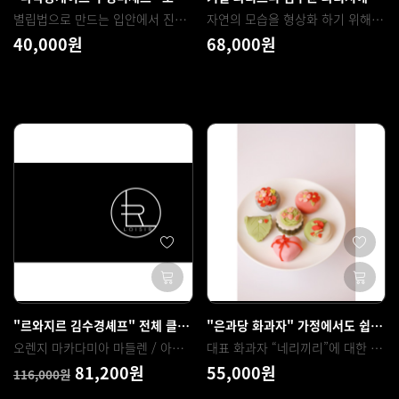
별립법으로 만드는 입안에서 진짜 살살 녹는 촉촉한 카스테라 시트 만드는 방법부터 100% 우유 생크림으로 만드는 부드럽고 맛있는 바닐라크림 반드는법, 딸기(과일)를 넣고 예쁘고 쉽게 롤마는 방법, 롤케이크 크림 파이핑과 예쁘게 데코(딸기) 하는법, 롤케이크를 조각 사이즈와 홀사이즈로 컷팅하여 포장, 쇼케이스 진열 판매등 매장 판매에 필요한 부분까지 다양하고 자세히 배우실 수 있는 다락방케이크 클래스
자연의 모습을 형상화 하기 위해 필요한 구성들을 간단한 프렌치 테크닉을 활용해 만드는 방법들. 전자레인지를 사용한 거문도 쑥 스펀지. 다양하게 응용이 가능한 거문도 쑥 가나슈. 간편하게 구울 수 있는 바위 모양 크럼블. 반죽 한 장으로 만드는 타르트 쉘 퐁사주 기법과 디저트 보관 방법 등을 배우고 김우균 파티시에가 직접 답변하는 Q&A를 활용하셔서 더 많은 정보를 얻어가실 수 있습니다.
40,000원
68,000원
"르와지르 김수경셰프" 전체 클래스
"은과당 화과자" 가정에서도 쉽고 간편하게 만드는 선물용 화과자 클래스 6종
오렌지 마카다미아 마들렌 / 아보카도 무스 / 옥수수 파운드 케이크 / 고구마 바스크 치즈케이크
대표 화과자 “네리끼리”에 대한 설명과 함께, 네리끼리의 기본 반죽법 및 반죽에 대한 이해, 화과자 단색 및 정확한 그램과 비율까지 포함된 복합색 조색법, 시판 앙금을 이용해 간단하게 만드는 2종 속앙금 제조법과 단독으로도 사용 가능한 말차양갱을 함께 만들어 양갱 만들기에 대한 중요 포인트를 설명, 6종 디자인의 다양한 연출법에 대한 설명 및 사용도구와 재료설명까지 혼자서도 집에서 만들 수 있는 ‘기초 화과자 풀패키지’강의 입니다.
81,200원
55,000원
116,000원