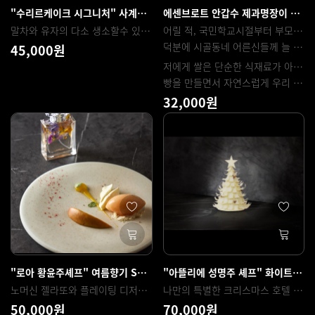
"수리르케이크 시그니처" 사계절 활용가능한 말차유자 케이크 만들기
에센브로트 안갑수 제과명장이 알려주는 쌀 바게트 (연유&트로피칼&앙버터)
말차와 유자의 다소 생소할수 있는 조합을 매장의 시그니처라고 할수 있을 정도로 인기있는 제품이 된 말차유자 케이크 입니다. 간단하면서도 맛있는 말차유자의 다양한 구성요소를 배우실수 있고 다양하게 활용 가능한 제품으로 다른 재료를 이용해서 활용해 보실수 있는 케이크입니다. 구성은 비스퀴상파린, 말차몽떼크림, 유자몽떼크림, 말차스트뢰젤, 말차크런치, 유자젤리, 초콜릿데코 까지 다양한 레이어드와 구성으로 입과 눈이 만족할수 있는 케이크를 배우실수 있습니다.
어릴 적, 국민학교시절부터 부모님 일손을 자주 도왔습니다.
덕분에 시골동네 어른신들께 늘 칭찬을 들었고. 특히 벼를 탈곡해 말린 후 방아를 쪄서 나온 하얀 쌀을 보면 기분이 좋고 행복했던 기억이 남아있습니다.
45,000원
저에게 쌀은 단순한 식재료가 아닌 어린 시절의 추억이자 깊은 향수입니다.
빵을 만들면서 자연스럽게 우리 농산물, 특히 쌀을 활용한 대중적인 빵을 만들고 싶다는 생각이 들었고, 오랜 연구와 테스트 끝에 지금의 연유쌀바게트가 탄생하게 되었습니다.
32,000원
"로아 황윤주셰프" 여름향기 Summer Aroma
"아뜰리에 성명주 셰프" 화이트 크리스마스 트리 케이크
노머신 젤라또와 플레이팅 디저트 세미나 실황
나만의 특별한 크리스마스 호텔 케이크를 만들어보세요!
50,000원
70,000원