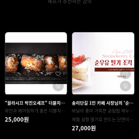
셰프가 추천하는 강의
"끌라시끄 박진오셰프" 더블치즈 휘낭시에
송리단길 1인 카페 사장님의 '순우유 딸기 조각 케이크'
와인과 페어링하기 좋은 더블치즈 휘낭시에
바닐라 풍미 가득한 공립법 제누와즈 시트와 순우유의 부드러움이 가득한 샹티크림
25,000원
제철 설향 딸기로 만드는 단면이 예쁘게 나오는 조각케이크
27,000원