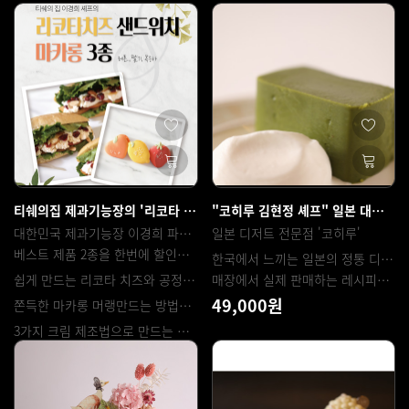
티쉐의집 제과기능장의 '리코타 치즈 샌드위치'&'과일마카롱 3종'
"코히루 김현정 셰프" 일본 대표 디저트 말차 테린느
대한민국 제과기능장 이경희 파티시에가 운영하는 티쉐의집
일본 디저트 전문점 '코히루'
베스트 제품 2종을 한번에 할인된 가격으로 배워보세요.
한국에서 느끼는 일본의 정통 디저트 그대로
쉽게 만드는 리코타 치즈와 공정을 단순화하여 간단하게 배우는 치아바타
매장에서 실제 판매하는 레시피로 쉽게 만들어보세요 :)
49,000원
쫀득한 마카롱 머랭만드는 방법과 과일 모양을 예쁘게 만드는 방법
3가지 크림 제조법으로 만드는 과일필링까지
162,000원
180,000원