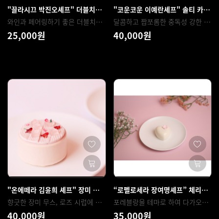
"끌라시끄 박진오셰프" 더블치즈 휘낭시에
"코운코운 이예란셰프" 솔티 카라멜 쉬폰산도
와인과 페어링하기 좋은 더블치즈 휘낭시에
달콤하고 짭쪼롬한 중독성 강한 단짠단짠의 조합 솔티 카라멜 쉬폰산도
25,000원
40,000원
"온에떼라 김윤희 셰프" 장미 딸기 무스 케이크 “로제”
“로펠로세라 장여명셰프” 체리블라썸 무스케이크
향긋한 장미 무스, 로즈 시럽에 마리네이드 한 딸기, 무스와 마리네이드 딸기를 어우러지게 하는 콩피, 촉촉하고 부드러운 장미 비스퀴, 데코로 사용하는 딸기 가나슈 몽떼와 젤리까지 다양한 요소를 어렵지 않게 배워볼 수 있습니다.
포레블랑을 테마로 하여 다가오는 봄에 어울리는 화이트초콜릿과 체리를 조합한 무스케이크 제품입니다 체리와 벚꽃을 블렌딩하여 만든 콩포트와 크림, 무스케이크 및 디저트 전반에 활용하기 좋은 촉촉한 비스퀴 말차, 가볍고 깔끔한 맛의 화이트초콜릿 무스를 배워보실 수 있습니다
40,000원
35,000원