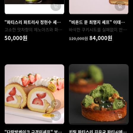
"파티스리 파트리샤 정현수 셰프" 일본식양갱을 이용한 팥양갱 케이크, 아즈키
"비욘드 문 최명지 셰프" 이태원 경리단길 화제의 버터바 4종 만들기
고소한 맛차향의 제노아즈와 화이트 초콜릿 가나슈, 일본식양갱으로 구성한 어디에도 없는 디저트를 배울 수 있는강의입니다. 아즈키는 입에 머금으면 일본 교토가 연상되는 베이킹 스튜디오 츠지의 오리지널 케이 크입니다. 다른 디저트에도 두루 사용 가능한 활용도 높은 범용적인 맛차 제노아즈와 부드러운 식감의 일본식 양갱을 중점적으로 배울 수 있습니다.
바삭한 쿠키시트를 실패없이 만드는 방법과 플레인, 초코가냐슈, 애플크럼블, 단호박 4가지 종류를 어렵지 않게 만드는 방법, 그에 맞는 또 다른 대안을 알려드려요. 맛있으면서 쉽게 만들 수 있는 버터바 4종을 배우실 수 있습니다.
50,000원
84,000원
120,000원
"다락방케이크 구경미세프" 보들보들 촉촉한 일본식 딸기 카스텔라 롤케이크
키릴 파티스리 김우균 파티시에의 거문도 쑥 쁘띠갸또 타르트 베이킹클래스