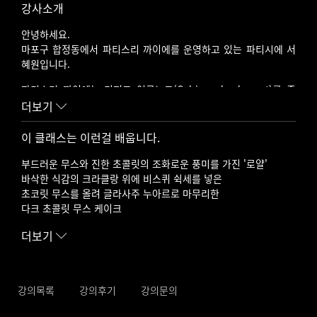
강사소개
안녕하세요.
마포구 합정동에서 파티스리 까이에를 운영하고 있는 파티시에 서
혜원입니다.
파티스리 까이에는 디저트 연구노트(Cahiers du dessert)를 줄
여,
더보기
까이에로 이름을 지은 제과점입니다.
이 클래스는 이런걸 배웁니다.
프랑스어로 파티스리(pâtisserie)는 제과점, 까이에(cahier)는 노
트를 뜻합니다.
부드러운 무스와 진한 초콜릿의 조화로운 풍미를 가진 '로얄'
바삭한 식감의 크라클랑 위에 비스퀴 쉭세를 넣은
어렵고 생소할 수 있는 프랑스 디저트를 쉽고 편안하게
초코릿 무스를 올려 글라사주 누아르로 마무리한
즐기셨으면 하는 마음으로 강의를 만들게 되었습니다.
다크 초콜릿 무스 케이크
현장에서 직접 경험하며 얻은 노하우를 어렵지 않게 전해드리겠습
니다.
더보기
경력
- 르꼬르동 블루 서울(Le Cordon Bleu) 제과과정 수료
강의목록
강의후기
강의문의
- 에꼴 뒤카스(École Ducasse) - ENSP(The École Nationale
Supérieure de Pâtisserie)