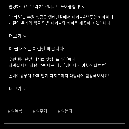
안녕하세요. '프리히' 오너셰프 노이슬입니다.
'프리히'는 수원 행궁동 행리단길에서 디저트&브루잉 카페이며
계절의 온기와 색을 담은 디저트와 커피를 제공하고 있습니다.
프리히는 봄에는 싱그러운 생기를, 여름에는 청량한 기운을
더보기
가을에는 깊고 풍부한 풍미를, 겨울에는 포근한 온기를
각 계절을 느낄 수 있는 디저트를 선보이며, 특별한 경험을 제공하
이 클래스는 이런걸 배웁니다.
겠습니다.
프리히 클래스에서는 계절의 한 조각을 담아낸 특별한 레시피를 소
수원 행리단길 디저트 맛집 '프리히'에서
개합니다.
사계절 내내 사랑 받는 대표 메뉴 '바나나 레어치즈 타르트'
✅ 경력
홈베이킹부터 카페 인기 디저트까지 다양하게 활용해보세요!
- 現 프리히 오너셰프 (2023~)
바삭한 통밀 쿠키 타르트쉘 위에
더보기
바나나 콩포트와 향긋한 바나나 망고 크레뮤,
가볍고 산뜻한 레어치즈무스까지 층층이 쌓아 올려
예쁜 모양으로 시선을 사로잡고 입안에서 사르르 녹는 디저트를 완
성해보세요❤️
강의목록
강의후기
강의문의