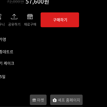
57,600원
72,000원
구매하기
구니
공유하기
재료구매
가영
종데트르
기 케이크
65일
마켓
셰프 홈페이지