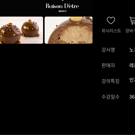
위시리스트
장바
강사명
노
판매자
레
인
강의특징
수강일수
3