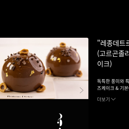
"레종데트르
(고르곤졸라
이크)
독특한 풍미와 
즈케이크 & 기본
더보기